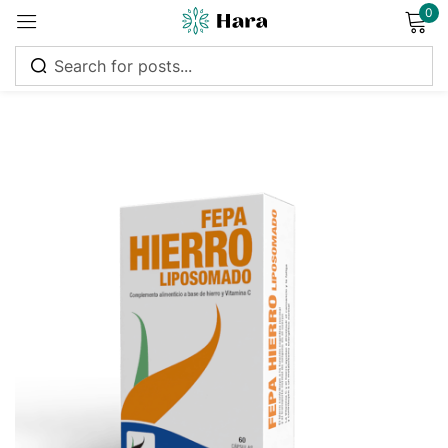
0
Sign in
Remember me
Lost password?
Log in
Create an account