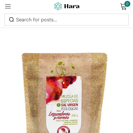
0
Sign in
Remember me
Lost password?
Log in
Create an account